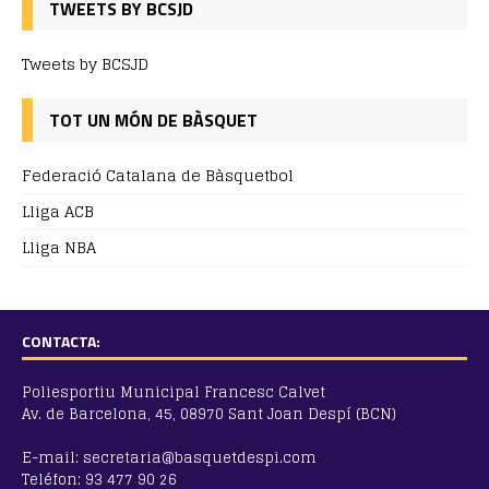
TWEETS BY BCSJD
Tweets by BCSJD
TOT UN MÓN DE BÀSQUET
Federació Catalana de Bàsquetbol
Lliga ACB
Lliga NBA
CONTACTA:
Poliesportiu Municipal Francesc Calvet
Av. de Barcelona, 45, 08970 Sant Joan Despí (BCN)
E-mail: secretaria@basquetdespi.com
Teléfon: 93 477 90 26