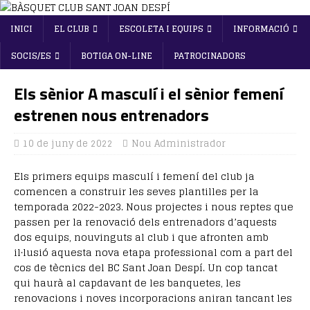
INICI
EL CLUB
ESCOLETA I EQUIPS
INFORMACIÓ
SOCIS/ES
BOTIGA ON-LINE
PATROCINADORS
Els sènior A masculí i el sènior femení
estrenen nous entrenadors
10 de juny de 2022
Nou Administrador
Els primers equips masculí i femení del club ja
comencen a construir les seves plantilles per la
temporada 2022-2023. Nous projectes i nous reptes que
passen per la renovació dels entrenadors d’aquests
dos equips, nouvinguts al club i que afronten amb
il·lusió aquesta nova etapa professional com a part del
cos de tècnics del BC Sant Joan Despí. Un cop tancat
qui haurà al capdavant de les banquetes, les
renovacions i noves incorporacions aniran tancant les