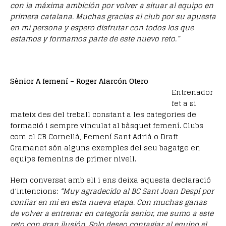
con la máxima ambición por volver a situar al equipo en
primera catalana. Muchas gracias al club por su apuesta
en mi persona y espero disfrutar con todos los que
estamos y formamos parte de este nuevo reto.”
Sènior A femení – Roger Alarcón Otero
Entrenador
fet a si
mateix des del treball constant a les categories de
formació i sempre vinculat al bàsquet femení. Clubs
com el CB Cornellà, Femení Sant Adrià o Draft
Gramanet són alguns exemples del seu bagatge en
equips femenins de primer nivell.
Hem conversat amb ell i ens deixa aquesta declaració
d’intencions:
“Muy agradecido al BC Sant Joan Despí por
confiar en mi en esta nueva etapa. Con muchas ganas
de volver a entrenar en categoría senior, me sumo a este
reto con gran ilusión. Solo deseo contagiar al equipo el