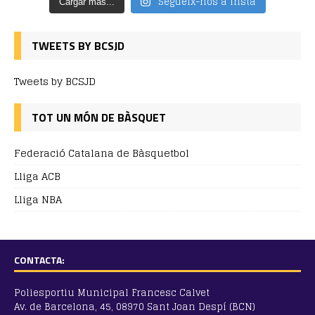
Segueix-nos a insta
Cargar más...
TWEETS BY BCSJD
Tweets by BCSJD
TOT UN MÓN DE BÀSQUET
Federació Catalana de Bàsquetbol
Lliga ACB
Lliga NBA
CONTACTA:
Poliesportiu Municipal Francesc Calvet
Av. de Barcelona, 45, 08970 Sant Joan Despí (BCN)