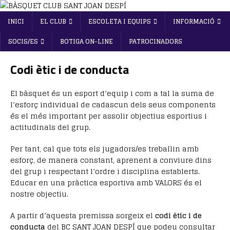
INICI
EL CLUB
ESCOLETA I EQUIPS
INFORMACIÓ
SOCIS/ES
BOTIGA ON-LINE
PATROCINADORS
Codi ètic i de conducta
El bàsquet és un esport d’equip i com a tal la suma de
l’esforç individual de cadascun dels seus components
és el més important per assolir objectius esportius i
actitudinals del grup.
Per tant, cal que tots els jugadors/es treballin amb
esforç, de manera constant, aprenent a conviure dins
del grup i respectant l’ordre i disciplina establerts.
Educar en una pràctica esportiva amb VALORS és el
nostre objectiu.
A partir d’aquesta premissa sorgeix el
codi ètic i de
conducta
del BC SANT JOAN DESPÍ que podeu consultar