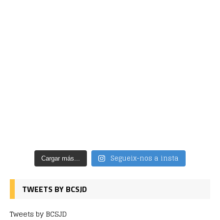
Segueix-nos a insta
Cargar más...
TWEETS BY BCSJD
Tweets by BCSJD