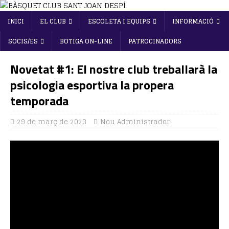
INICI
EL CLUB
ESCOLETA I EQUIPS
INFORMACIÓ
SOCIS/ES
BOTIGA ON-LINE
PATROCINADORS
Novetat #1: El nostre club treballarà la
psicologia esportiva la propera
temporada
29 de març de 2023
Nou Administrador