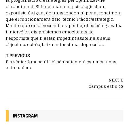
la programació d’estratègies per optimitzar-ne
el rendiment. El funcionament psicològic d’un
esportista és igual de transcendental per al rendiment
que el funcionament físic, tècnic i tàctic/estratègic.
Mentre que en el vessant terapèutic, el psicòleg avalua
i intervé en els problemes emocionals de
l’esportista que li estan impedint assolir els seus
objectius: estrès, baixa autoestima, depressió…
PREVIOUS
Els sènior A masculí i el sènior femení estrenen nous
entrenadors
NEXT
Campus estiu’23
INSTAGRAM