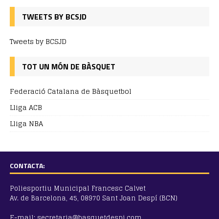
TWEETS BY BCSJD
Tweets by BCSJD
TOT UN MÓN DE BÀSQUET
Federació Catalana de Bàsquetbol
Lliga ACB
Lliga NBA
CONTACTA:
Poliesportiu Municipal Francesc Calvet
Av. de Barcelona, 45, 08970 Sant Joan Despí (BCN)
E-mail: secretaria@basquetdespi.com