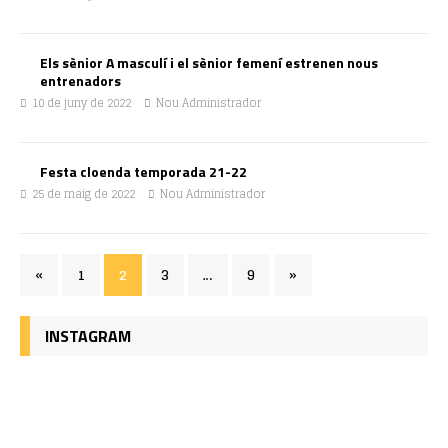
Els sènior A masculí i el sènior femení estrenen nous
entrenadors
10 de juny de 2022
Nou Administrador
Festa cloenda temporada 21-22
25 de maig de 2022
Nou Administrador
«
1
2
3
…
9
»
INSTAGRAM