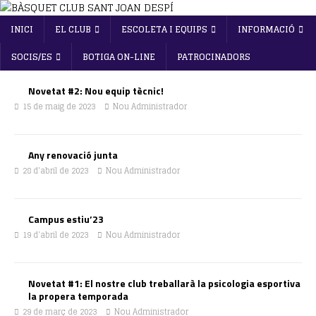
INICI
EL CLUB
ESCOLETA I EQUIPS
INFORMACIÓ
SOCIS/ES
BOTIGA ON-LINE
PATROCINADORS
Novetat #2: Nou equip tècnic!
15 de maig de 2023
Nou Administrador
Any renovació junta
28 d'abril de 2023
Nou Administrador
Campus estiu’23
19 d'abril de 2023
Nou Administrador
Novetat #1: El nostre club treballarà la psicologia esportiva
la propera temporada
29 de març de 2023
Nou Administrador