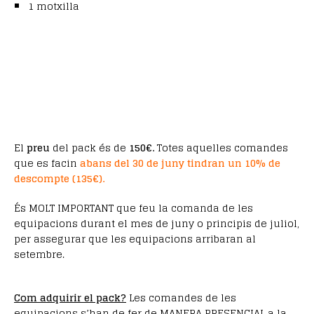
1 motxilla
El
preu
del pack és de
150€.
Totes aquelles comandes
que es facin
abans del 30 de juny tindran un 10% de
descompte (135€).
És MOLT IMPORTANT que feu la comanda de les
equipacions durant el mes de juny o principis de juliol,
per assegurar que les equipacions arribaran al
setembre.
Com adquirir el pack?
Les comandes de les
equipacions s’han de fer de MANERA PRESENCIAL a la