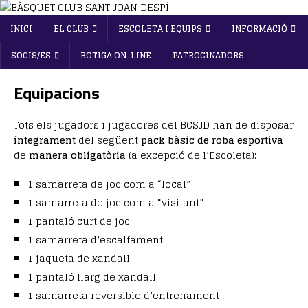
INICI
EL CLUB
ESCOLETA I EQUIPS
INFORMACIÓ
SOCIS/ES
BOTIGA ON-LINE
PATROCINADORS
Equipacions
Tots els jugadors i jugadores del BCSJD han de disposar
íntegrament
del següent
pack bàsic de roba esportiva
de
manera obligatòria
(a excepció de l’Escoleta):
1 samarreta de joc com a “local”
1 samarreta de joc com a “visitant”
1 pantaló curt de joc
1 samarreta d’escalfament
1 jaqueta de xandall
1 pantaló llarg de xandall
1 samarreta reversible d’entrenament