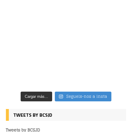
Segueix-nos a insta
Cargar más...
TWEETS BY BCSJD
Tweets by BCSJD